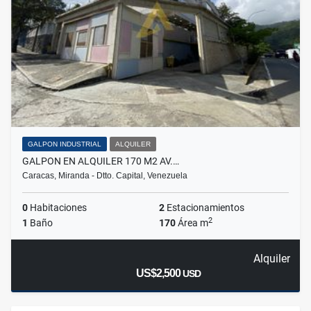
GALPON INDUSTRIAL
ALQUILER
GALPON EN ALQUILER 170 M2 AV.…
Caracas, Miranda - Dtto. Capital, Venezuela
0
Habitaciones
2
Estacionamientos
2
1
Baño
170
Área m
Alquiler
US$2,500
USD