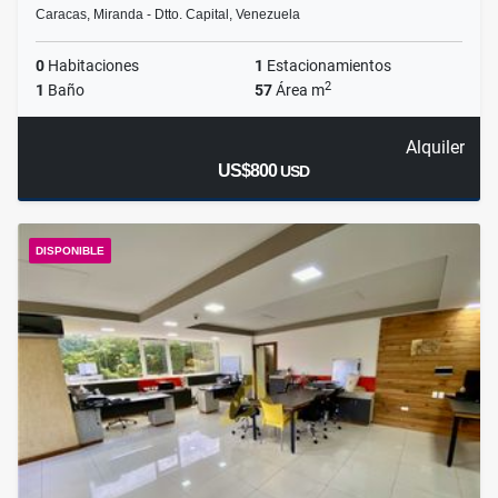
Caracas, Miranda - Dtto. Capital, Venezuela
0
Habitaciones
1
Estacionamientos
2
1
Baño
57
Área m
Alquiler
US$800
USD
DISPONIBLE