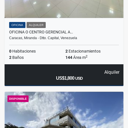
OFICINA
ALQUILER
OFICINA O CENTRO GERENCIAL A…
Caracas, Miranda - Dtto. Capital, Venezuela
0
Habitaciones
2
Estacionamientos
2
2
Baños
144
Área m
Alquiler
US$1,800
USD
DISPONIBLE