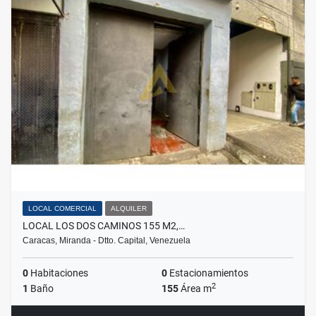
LOCAL COMERCIAL
ALQUILER
LOCAL LOS DOS CAMINOS 155 M2,…
Caracas, Miranda - Dtto. Capital, Venezuela
0
Habitaciones
0
Estacionamientos
2
1
Baño
155
Área m