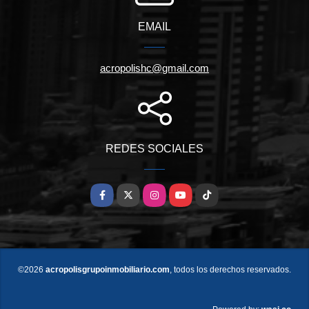
EMAIL
acropolishc@gmail.com
REDES SOCIALES
Facebook
X
Instagram
YouTube
TikTok
©2026
acropolisgrupoinmobiliario.com
, todos los derechos reservados.