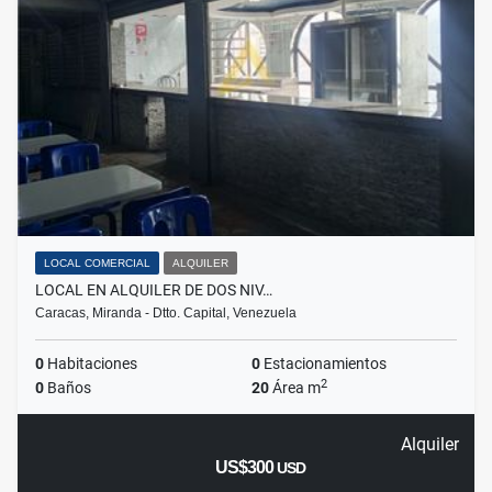
LOCAL COMERCIAL
ALQUILER
LOCAL EN ALQUILER DE DOS NIV…
Caracas, Miranda - Dtto. Capital, Venezuela
0
Habitaciones
0
Estacionamientos
2
0
Baños
20
Área m
Alquiler
US$300
USD