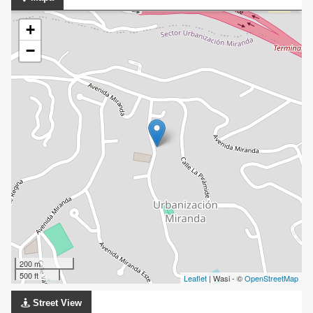
+
−
200 m
500 ft
Leaflet
| Wasi - ©
OpenStreetMap
Street View