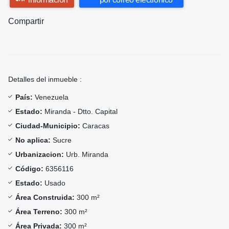
Compartir
Detalles del inmueble :
País:
Venezuela
Estado:
Miranda - Dtto. Capital
Ciudad-Municipio:
Caracas
No aplica:
Sucre
Urbanizacion:
Urb. Miranda
Código:
6356116
Estado:
Usado
Área Construida:
300 m²
Área Terreno:
300 m²
Área Privada:
300 m²