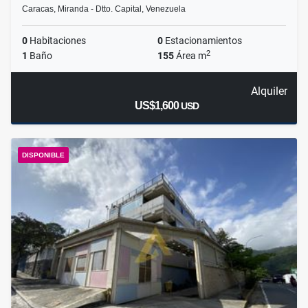
Caracas, Miranda - Dtto. Capital, Venezuela
0
Habitaciones
0
Estacionamientos
2
1
Baño
155
Área m
Alquiler
US$1,600
USD
DISPONIBLE