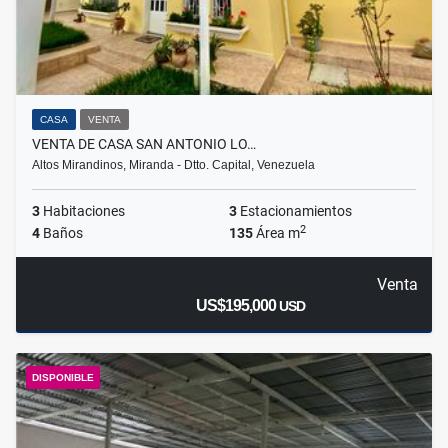
CASA
VENTA
VENTA DE CASA SAN ANTONIO LO…
Altos Mirandinos, Miranda - Dtto. Capital, Venezuela
3
Habitaciones
3
Estacionamientos
2
4
Baños
135
Área m
Venta
US$195,000
USD
DISPONIBLE