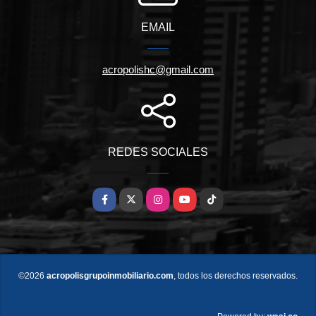
EMAIL
acropolishc@gmail.com
REDES SOCIALES
Facebook
X
Instagram
YouTube
TikTok
©2026
acropolisgrupoinmobiliario.com
, todos los derechos reservados.