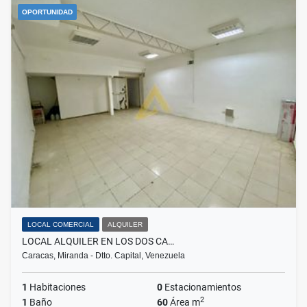
OPORTUNIDAD
LOCAL COMERCIAL
ALQUILER
LOCAL ALQUILER EN LOS DOS CA…
Caracas, Miranda - Dtto. Capital, Venezuela
1
Habitaciones
0
Estacionamientos
2
1
Baño
60
Área m