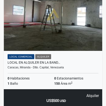
LOCAL COMERCIAL
ALQUILER
LOCAL EN ALQUILER EN LA BAND…
Caracas, Miranda - Dtto. Capital, Venezuela
0
Habitaciones
0
Estacionamientos
2
1
Baño
150
Área m
Alquiler
US$500
USD