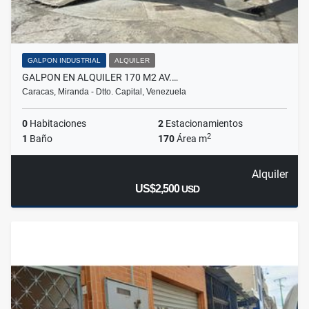
GALPON INDUSTRIAL
ALQUILER
GALPON EN ALQUILER 170 M2 AV.…
Caracas, Miranda - Dtto. Capital, Venezuela
0
Habitaciones
2
Estacionamientos
2
1
Baño
170
Área m
Alquiler
US$2,500
USD