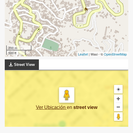
200 m
500 ft
Leaflet
| Wasi - ©
OpenStreetMap
Street View
Ver Ubicación
en
street view