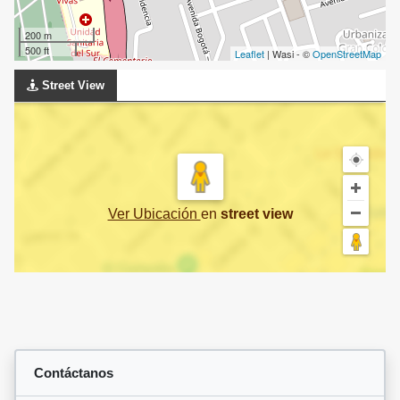
200 m
500 ft
Leaflet
| Wasi - ©
OpenStreetMap
Street View
Ver Ubicación
en
street view
Contáctanos