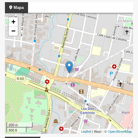
Mapa
+
−
200 m
500 ft
Leaflet
| Wasi - ©
OpenStreetMap