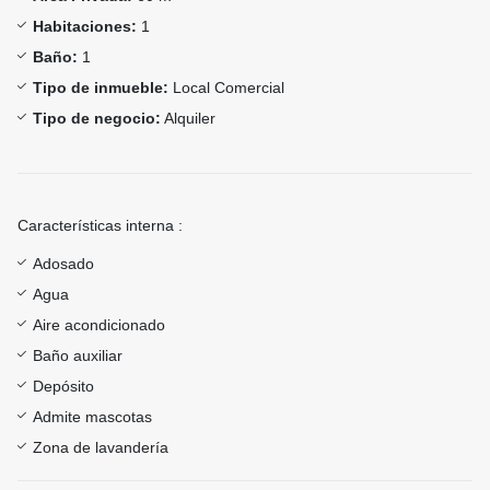
Habitaciones:
1
Baño:
1
Tipo de inmueble:
Local Comercial
Tipo de negocio:
Alquiler
Características interna :
Adosado
Agua
Aire acondicionado
Baño auxiliar
Depósito
Admite mascotas
Zona de lavandería