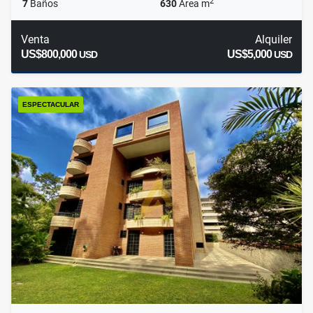
2
7
Baños
630
Área m
Venta
Alquiler
US$800,000
US$5,000
USD
USD
ESPECTACULAR