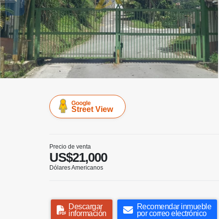
Google
Street View
Precio de venta
US$21,000
Dólares Americanos
Descargar
Recomendar inmueble
información
por correo electrónico