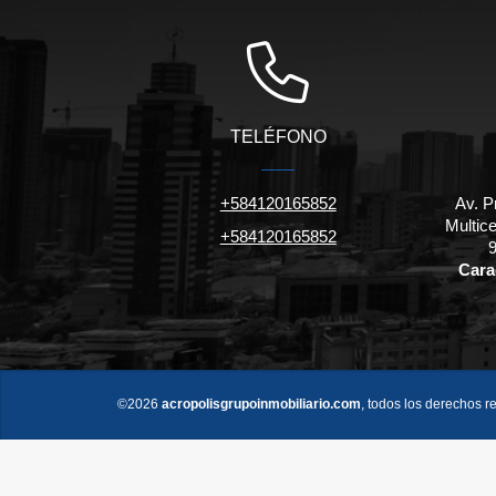
TELÉFONO
+584120165852
Av. P
Multic
+584120165852
9
Carac
©2026
acropolisgrupoinmobiliario.com
, todos los derechos r