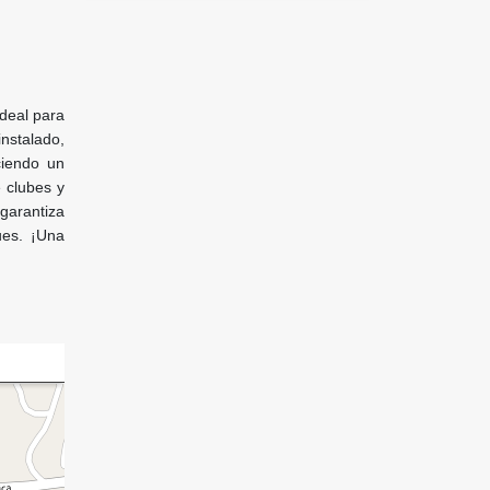
ideal para
instalado,
ciendo un
 clubes y
garantiza
ues. ¡Una