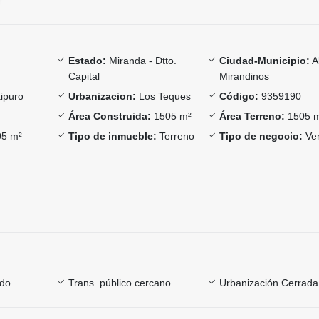
Estado:
Miranda - Dtto.
Ciudad-Municipio:
A
Capital
Mirandinos
ipuro
Urbanizacion:
Los Teques
Código:
9359190
Área Construida:
1505 m²
Área Terreno:
1505 
5 m²
Tipo de inmueble:
Terreno
Tipo de negocio:
Ve
ado
Trans. público cercano
Urbanización Cerrada