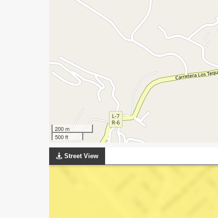
200 m
500 ft
Street View