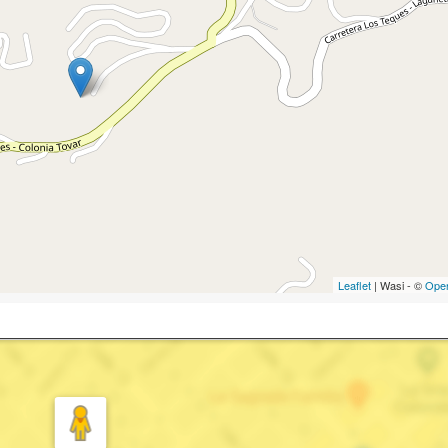
Leaflet
| Wasi - ©
Ope