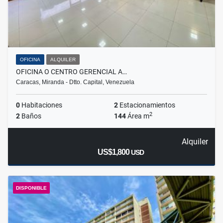
OFICINA
ALQUILER
OFICINA O CENTRO GERENCIAL A…
Caracas, Miranda - Dtto. Capital, Venezuela
0
Habitaciones
2
Estacionamientos
2
2
Baños
144
Área m
Alquiler
US$1,800
USD
DISPONIBLE