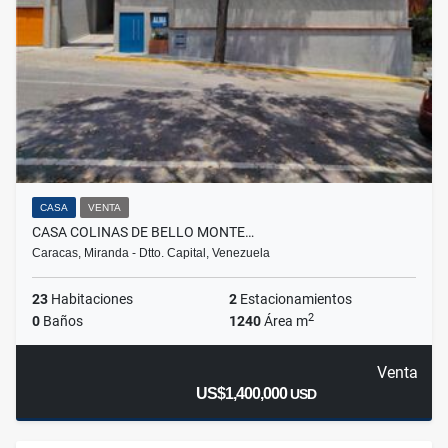
CASA
VENTA
CASA COLINAS DE BELLO MONTE…
Caracas, Miranda - Dtto. Capital, Venezuela
23
Habitaciones
2
Estacionamientos
2
0
Baños
1240
Área m
Venta
US$1,400,000
USD