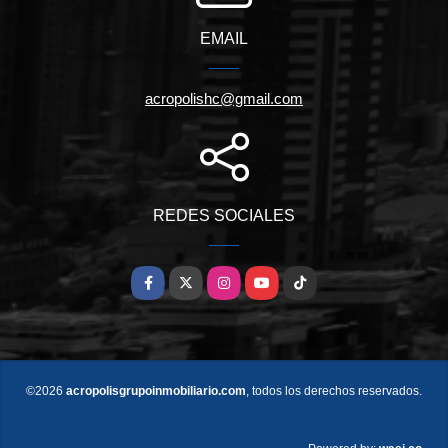
EMAIL
acropolishc@gmail.com
REDES SOCIALES
Facebook
X
Instagram
YouTube
TikTok
©2026
acropolisgrupoinmobiliario.com
, todos los derechos reservados.