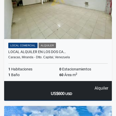
LOCAL COMERCIAL
ALQUILER
LOCAL ALQUILER EN LOS DOS CA…
Caracas, Miranda - Dtto. Capital, Venezuela
1
Habitaciones
0
Estacionamientos
2
1
Baño
60
Área m
Alquiler
US$600
USD