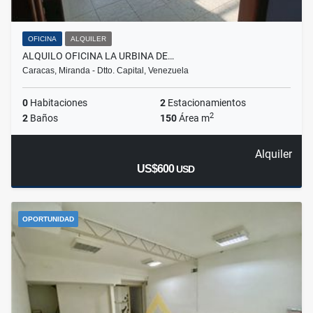
OFICINA
ALQUILER
ALQUILO OFICINA LA URBINA DE…
Caracas, Miranda - Dtto. Capital, Venezuela
0
Habitaciones
2
Estacionamientos
2
2
Baños
150
Área m
Alquiler
US$600
USD
OPORTUNIDAD