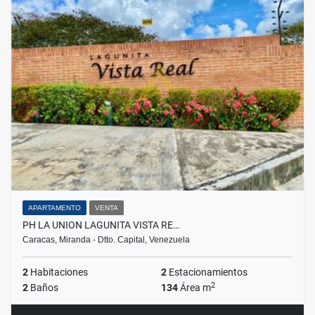
APARTAMENTO
VENTA
PH LA UNION LAGUNITA VISTA RE…
Caracas, Miranda - Dtto. Capital, Venezuela
2
Habitaciones
2
Estacionamientos
2
2
Baños
134
Área m