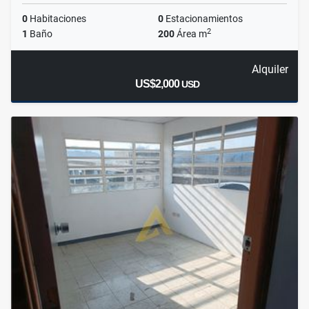
0
Habitaciones
0
Estacionamientos
2
1
Baño
200
Área m
Alquiler
US$2,000
USD