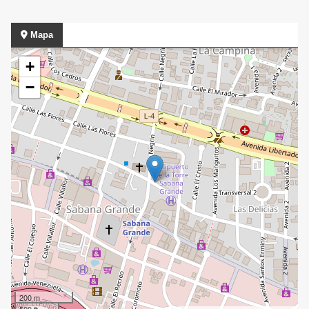
Mapa
+
−
200 m