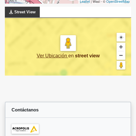
500 ft
Leaflet
| Wasi - ©
OpenStreetMap
Street View
Ver Ubicación
en
street view
Contáctanos