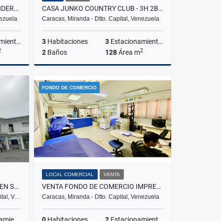
LOCAL EN ALQUILER EN LA BANDERA DE 150 M2
CASA JUNKO COUNTRY CLUB - 3H 2B 3PE - 413M2 T - 128M2 C
nezuela
Caracas, Miranda - Dtto. Capital, Venezuela
ientos
3
Habitaciones
3
Estacionamientos
2
2
2
Baños
128
Área m
lquiler
Venta
FONDO DE COMERCIO
US$60,000
LOCAL COMERCIAL
VENTA
LOCAL COMERCIAL OBRA GRIS EN SAN DIEGO DE LOS ALTOS 88,18 M2
VENTA FONDO DE COMERCIO IMPRENTA OFICIAL-CENTRO DE COPIADO 240M2
ital, V…
Caracas, Miranda - Dtto. Capital, Venezuela
ientos
0
Habitaciones
2
Estacionamientos