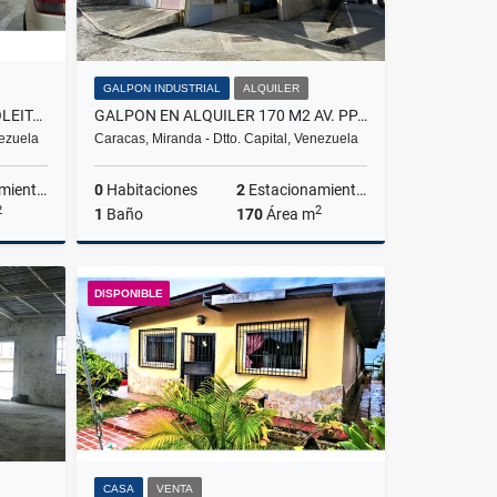
GALPON INDUSTRIAL
ALQUILER
VENTA EDIFICIO INDUSTRIAL BOLEITA DE 4 PISOS DE 240M2 C/P TOTAL 960
GALPON EN ALQUILER 170 M2 AV. PPAL LA GUAIRITA SANTA CLARA
nezuela
Caracas, Miranda - Dtto. Capital, Venezuela
ientos
0
Habitaciones
2
Estacionamientos
2
2
1
Baño
170
Área m
Venta
Alquiler
DISPONIBLE
US$2,500
CASA
VENTA