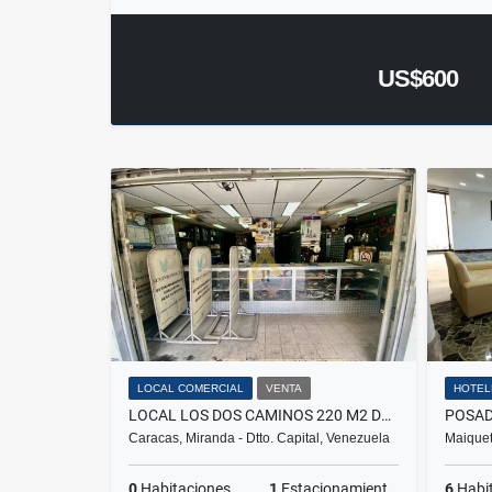
US$600
LOCAL COMERCIAL
VENTA
HOTEL
LOCAL LOS DOS CAMINOS 220 M2 DOS NIVELES A PIE DE CALLE
Caracas, Miranda - Dtto. Capital, Venezuela
Maiquet
0
Habitaciones
1
Estacionamientos
6
Habi