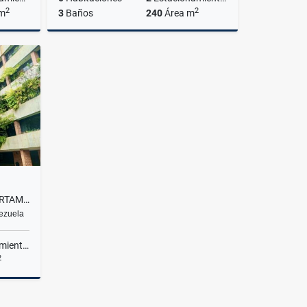
2
2
 m
3
Baños
240
Área m
Venta
Venta
US$95,000
CAMPO ALEGRE ALQUILER APARTAMENTO 250 M2, 4+S HAB, 4+S BAÑOS Y 3 P/E
nezuela
ientos
2
lquiler