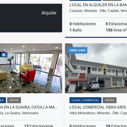
Caracas, Miranda - Dtto. Capital, Ve
Alquiler
0
Habitaciones
0
Estacionam
1
Baño
150
Área m
A
OBRA GRIS
US$500
ES
VENTA
LOCAL COMERCIAL
VENTA
POSADA EN LA GUAIRA, CATIA LA MAR, 729,48 M2 C. 6 HAB, 5 BAÑOS
ía, La Guaira, Venezuela
Altos Mirandinos, Miranda - Dtto. Cap
taciones
13
Estacionamientos
0
Habitaciones
29
Estacionam