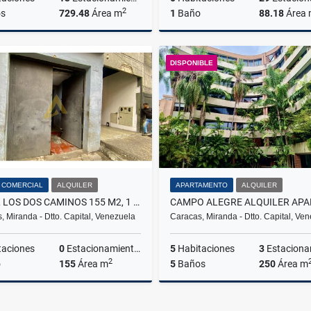
2
s
729.48
Área m
1
Baño
88.18
Área
Venta
DISPONIBLE
US$350,000
US$23,000
 COMERCIAL
ALQUILER
APARTAMENTO
ALQUILER
LOCAL LOS DOS CAMINOS 155 M2, 1 BAÑO A PIE DE CALLE
, Miranda - Dtto. Capital, Venezuela
Caracas, Miranda - Dtto. Capital, Ve
taciones
0
Estacionamientos
5
Habitaciones
3
Estacionam
2
o
155
Área m
5
Baños
250
Área m
Alquiler
A