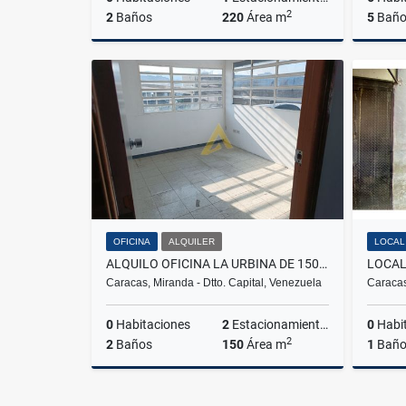
2
2
Baños
220
Área m
5
Baño
Venta
US$440,000
OFICINA
ALQUILER
LOCAL
ALQUILO OFICINA LA URBINA DE 150M2 2 BAÑOS 2 P/E
Caracas, Miranda - Dtto. Capital, Venezuela
Caracas
0
Habitaciones
2
Estacionamientos
0
Habi
2
2
Baños
150
Área m
1
Bañ
Alquiler