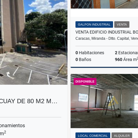
GALPON INDUSTRIAL
VENTA
Caracas, Miranda - Dtto. Capital, Ve
0
Habitaciones
2
Estacionam
0
Baños
960
Área m
DISPONIBLE
US$600,000
CUAY DE 80 M2 M…
onamientos
2
 m
LOCAL COMERCIAL
ALQUILER