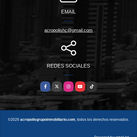
EMAIL
acropolishc@gmail.com
REDES SOCIALES
Facebook
X
Instagram
YouTube
TikTok
©2026
acropolisgrupoinmobiliario.com
, todos los derechos reservados.