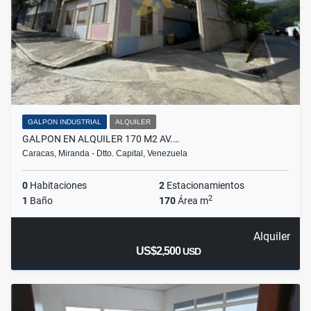
GALPON INDUSTRIAL
ALQUILER
GALPON EN ALQUILER 170 M2 AV.…
Caracas, Miranda - Dtto. Capital, Venezuela
0
Habitaciones
2
Estacionamientos
2
1
Baño
170
Área m
Alquiler
US$2,500
USD