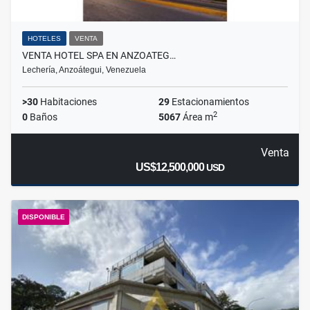
HOTELES
VENTA
VENTA HOTEL SPA EN ANZOATEG…
Lechería, Anzoátegui, Venezuela
>30
Habitaciones
29
Estacionamientos
2
0
Baños
5067
Área m
Venta
US$12,500,000
USD
DISPONIBLE