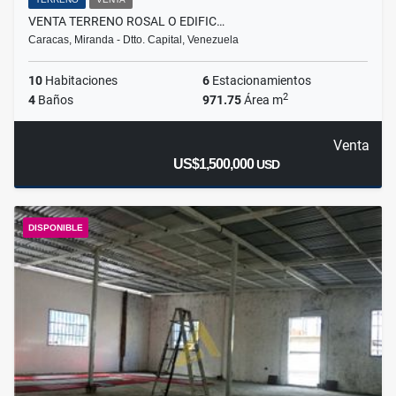
VENTA TERRENO ROSAL O EDIFIC…
Caracas, Miranda - Dtto. Capital, Venezuela
10
Habitaciones
6
Estacionamientos
2
4
Baños
971.75
Área m
Venta
US$1,500,000
USD
DISPONIBLE