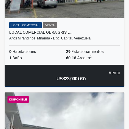
LOCAL COMERCIAL
VENTA
LOCAL COMERCIAL OBRA GRIS E…
Altos Mirandinos, Miranda - Dtto. Capital, Venezuela
0
Habitaciones
29
Estacionamientos
2
1
Baño
60.18
Área m
Venta
US$23,000
USD
DISPONIBLE