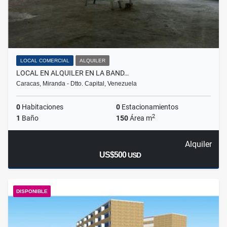
LOCAL COMERCIAL
ALQUILER
LOCAL EN ALQUILER EN LA BAND…
Caracas, Miranda - Dtto. Capital, Venezuela
0
Habitaciones
0
Estacionamientos
2
1
Baño
150
Área m
Alquiler
US$500
USD
DISPONIBLE